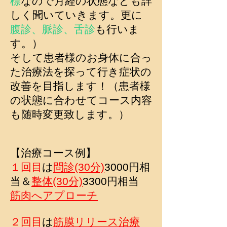
標
なので月経の状態なども詳
しく聞いていきます。更に
腹診、脈診、舌診
も行いま
す。）
そして患者様のお身体に合っ
た治療法を探って行き症状の
改善を目指します！（患者様
の状態に合わせてコース内容
も随時変更致します。）
【治療コース例】
１回目
は
問診(30分)
3000円相
当＆
整体(30分)
3300円相当
筋肉へアプローチ
２回目
は
筋膜リリース治療