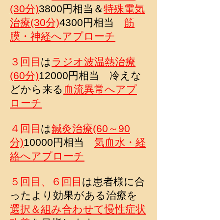
(30分)
3800円相当＆
特殊電気
治療(30分)
4300円相当
筋
膜・神経へアプローチ
３回目
は
ラジオ波温熱治療
(60分)
12000円相当 冷えな
どから来る
血流異常へアプ
ローチ
４回目
は
鍼灸治療(60～90
分)
10000円相当
気血水・経
絡へアプローチ
５回目、６回目
は患者様に合
ったより効果がある治療を
選択＆組み合わせて慢性症状