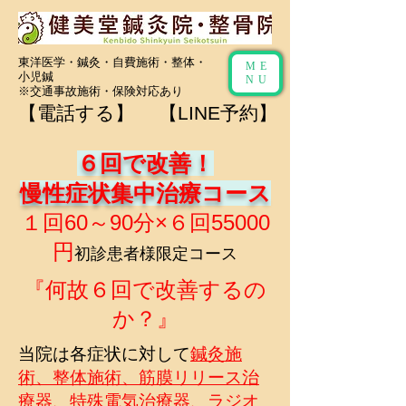
​東洋医学・鍼灸
・自費施術・整体・
ME
小児鍼
NU
​※
交通事故施術
・保険対応あり
【電話する】
【LINE予約】
６回で改善！
慢性症状集中治療コース
​１回60～90分×６回55
000
円
初診患者様限定コース
『何故６回で改善するの
か？』
当院は各症状に対して
鍼灸施
術、整体施術、筋膜リリース治
療器、特殊電気治療器、ラジオ