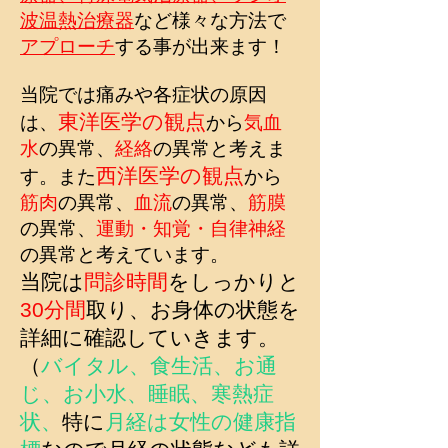
波温熱治療器
など様々な方法で
アプローチ
する事が出来ます！
当院では痛みや各症状の原因
東洋医学の観点
は、
から
気血
水
の異常
、
経絡
の異常と考えま
西洋医学の観点
す。また
から
筋肉
の異常、
血流
の異常、
筋膜
の異常、
運動・知覚・自律神経
の異常と考えています。
当院は
問診時間
をしっかりと
30分間
取り、お身体の状態を
詳細に確認していきます。
（
バイタル、食生活、お通
じ、お小水、睡眠、寒熱症
状、
特に
月経は女性の健康指