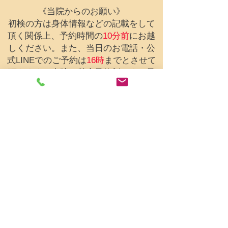
《当院からのお願い》
​初検の方は身体情報などの記載をして
頂く関係上、予約時間の
10分前
にお越
しください。
​​また、当日のお電話・公
式LINEでのご予約は
16時
までとさせて
頂きます。当院は基本予約制です。予
約なしでも空きがある場合はご案内で
きますが、ご来院前にお電話または公
式LINEでの確認をお願いします。
​健美堂鍼灸院・整骨院
〒285
-0026
千葉県佐倉市鏑木仲田町5-7
TEL：043-309-8799
スマホの方は番号をタップで電話出来ます。
受付時間