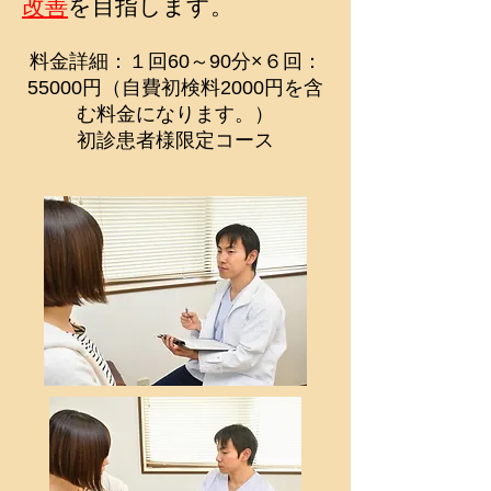
改善
を目指します。
​料金詳細：１回60～90分×６回：
55
000円（自費初検料2000円を含
む料金になります。）
​初診患者様限定コース