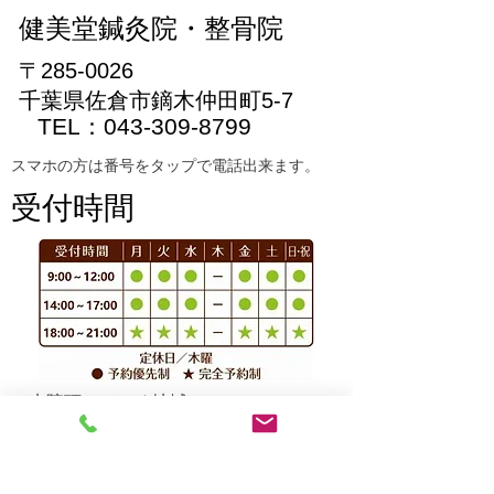
​健美堂鍼灸院・整骨院
〒285
-0026
千葉県佐倉市鏑木仲田町5-7
TEL：043-309-8799
スマホの方は番号をタップで電話出来ます。
受付時間
ご来院頂いている地域
​佐倉市・四街道市・八街市・酒々井町・
成田市・富里市・匝瑳市・八千代市・千
葉市・印西市・市原市・鎌ヶ谷市・東京