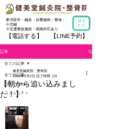
​東洋医学・鍼灸
・自費施術・整体・
ME
小児鍼
NU
​※
交通事故施術
・保険対応あり
【電話する】
【LINE予約】
記事
全ての記事
健美堂鍼灸院・整骨院
全ての記事
2019年5月2日
読了時間: 1分
【朝から追い込みまし
今すぐ始める
た！】
コミュニティ