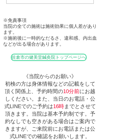
分析してブローやスタイリン
グ等のアドバイスをしてくれ
※免責事項
て凄く参考になりました！😊
当院の全ての施術は施術効果に個人差があり
夜は患者さんの焼鳥屋「石
ます。
井」さんへ行き家族で食事を
※施術後に一時的なだるさ、違和感、内出血
などが出る場合があります。
して来まし...
佐倉市の健美堂鍼灸院トップページへ
《当院からのお願い》
​初検の方は身体情報などの記載をして
頂く関係上、予約時間の
10分前
にお越
しください。
​​また、当日のお電話・公
式LINEでのご予約は
16時
までとさせて
頂きます。当院は基本予約制です。予
約なしでも空きがある場合はご案内で
きますが、ご来院前にお電話または公
式LINEでの確認をお願いします。