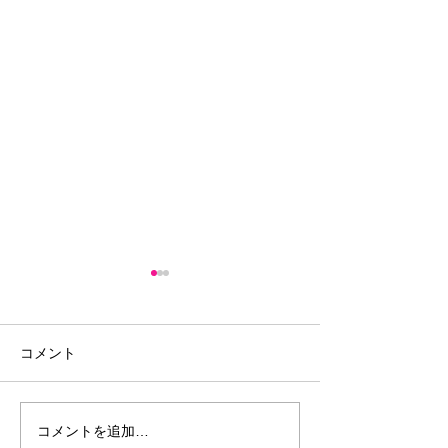
【休診日に患者さんのお
店へお邪魔しました！】
今日は休診日なので午前中は
コメント
患者さんの美容室「イリュー
ム」さんでカットをして貰っ
【患者さんと撮
て来ました！ カットの腕はも
コメントを追加…
ちろん、髪の癖などを細かく